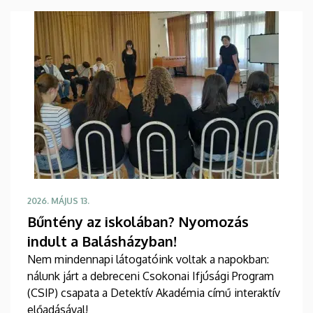
2026. MÁJUS 13.
Bűntény az iskolában? Nyomozás
indult a Balásházyban!
Nem mindennapi látogatóink voltak a napokban:
nálunk járt a debreceni Csokonai Ifjúsági Program
(CSIP) csapata a Detektív Akadémia című interaktív
előadásával!