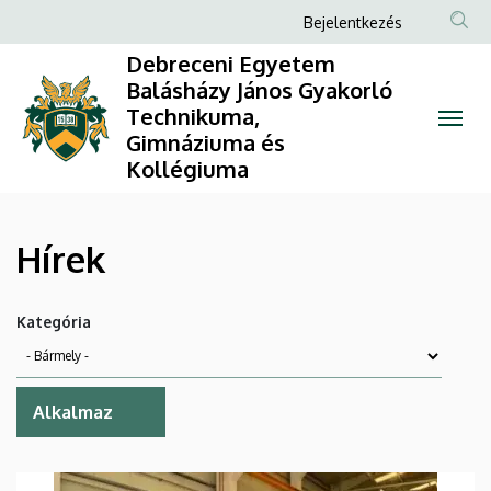
Hírek
Ugrás
Anonim
Bejelentkezés
a
Felhasználói
|
Debreceni Egyetem
tartalomra
fiók
Balásházy János Gyakorló
Debreceni
Technikuma,
menüje
Gimnáziuma és
Egyetem
Kollégiuma
Balásházy
János
Hírek
Gyakorló
Kategória
Technikuma,
Gimnáziuma
és
Kollégiuma