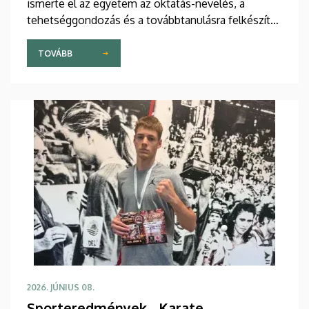
ismerte el az egyetem az oktatás-nevelés, a
tehetséggondozás és a továbbtanulásra felkészítés
terén magas színvonalú, példaértékű eredményt...
TOVÁBB
2026. JÚNIUS 08.
Sporteredmények - Karate