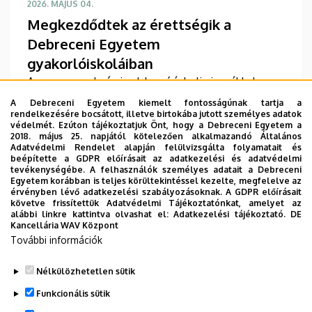
2026. MÁJUS 04.
Megkezdődtek az érettségik a
Debreceni Egyetem
gyakorlóiskoláiban
A magyar nyelv és irodalom írásbeli vizsgákkal
hétfőn a Debreceni Egyetem köznevelési
A Debreceni Egyetem kiemelt fontosságúnak tartja a
intézményeiben is elstartolt az érettségi szezon. A
rendelkezésére bocsátott, illetve birtokába jutott személyes adatok
védelmét. Ezúton tájékoztatjuk Önt, hogy a Debreceni Egyetem a
múlt heti ünnepélyes ballagások után a Debreceni
2018. május 25. napjától kötelezően alkalmazandó Általános
Egyetem Kossuth Lajos Gyakorló Gimnáziuma és
Adatvédelmi Rendelet alapján felülvizsgálta folyamatait és
beépítette a GDPR előírásait az adatkezelési és adatvédelmi
Általános Iskolája.
TOVÁBB
tevékenységébe. A felhasználók személyes adatait a Debreceni
Egyetem korábban is teljes körültekintéssel kezelte, megfelelve az
érvényben lévő adatkezelési szabályozásoknak. A GDPR előírásait
követve frissítettük Adatvédelmi Tájékoztatónkat, amelyet az
alábbi linkre kattintva olvashat el:
Adatkezelési tájékoztató.
DE
Kancellária WAV Központ
Oldalszámozás
További információk
1
2
3
4
5
6
Jelenlegi
Oldal
Oldal
Oldal
Oldal
Oldal
Nélkülözhetetlen sütik
oldal
…
7
8
9
›
»
Funkcionális sütik
Oldal
Oldal
Oldal
Következő
Utolsó