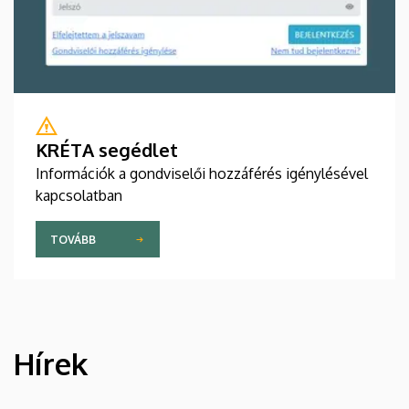
KRÉTA segédlet
Információk a gondviselői hozzáférés igénylésével
kapcsolatban
TOVÁBB
Hírek
HÍREK