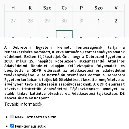
H
K
Sze
Cs
P
Szo
V
27
28
29
30
31
1
2
3
4
5
6
7
8
9
A Debreceni Egyetem kiemelt fontosságúnak tartja a
rendelkezésére bocsátott, illetve birtokába jutott személyes adatok
védelmét. Ezúton tájékoztatjuk Önt, hogy a Debreceni Egyetem a
10
11
12
13
14
15
16
2018. május 25. napjától kötelezően alkalmazandó Általános
Adatvédelmi Rendelet alapján felülvizsgálta folyamatait és
beépítette a GDPR előírásait az adatkezelési és adatvédelmi
tevékenységébe. A felhasználók személyes adatait a Debreceni
17
18
19
20
21
22
23
Egyetem korábban is teljes körültekintéssel kezelte, megfelelve az
érvényben lévő adatkezelési szabályozásoknak. A GDPR előírásait
követve frissítettük Adatvédelmi Tájékoztatónkat, amelyet az
alábbi linkre kattintva olvashat el:
Adatkezelési tájékoztató.
DE
24
25
26
27
28
29
30
Kancellária WAV Központ
További információk
31
1
2
3
4
5
6
Nélkülözhetetlen sütik
Funkcionális sütik