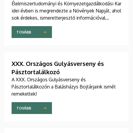
Élelmiszertudományi és Környezetgazdálkodási Kar
idei évben is megrendezte a Növények Napját, ahol
sok érdekes, ismeretterjesztő információval
gazdagodhattak a látogatók.
TOVÁBB
XXX. Országos Gulyásverseny és
Pásztortalálkozó
A XXX. Országos Gulyásverseny és
Pásztortalálkozón a Balásházys Bojtárjaink ismét
remekeltek!
TOVÁBB