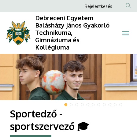
Debreceni
Anonim
Bejelentkezés
Felhasználói
Egyetem
Debreceni Egyetem
fiók
Balásházy János Gyakorló
Balásházy
Technikuma,
menüje
Gimnáziuma és
János
Kollégiuma
Gyakorló
DIAVETÍTÉS
Technikuma,
Gimnáziuma
és
Kollégiuma
Sportedző -
sportszervező 🎓