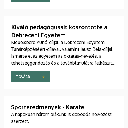
Kiváló pedagógusait köszöntötte a
Debreceni Egyetem
Klebelsberg Kunó-díjjal, a Debreceni Egyetem
Tanárképzéséért-díjával, valamint Jausz Béla-díjjal
ismerte el az egyetem az oktatás-nevelés, a
tehetséggondozás és a továbbtanulásra felkészítés
terén magas színvonalú, példaértékű eredményt...
TOVÁBB
Sporteredmények - Karate
A napokban három diákunk is dobogós helyezést
szerzett.