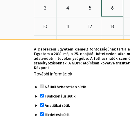
3
4
5
6
10
11
12
13
17
18
19
20
A Debreceni Egyetem kiemelt fontosságúnak tartja a
Egyetem a 2018. május 25. napjától kötelezően alkalm
adatvédelmi tevékenységébe. A felhasználók személ
24
25
26
27
szabályozásoknak. A GDPR előírásait követve frissítet
Központ
További információk
31
1
2
3
Nélkülözhetetlen sütik
Funkcionális sütik
Analitikai sütik
Hirdetési sütik
WITHDRAW CONSENT