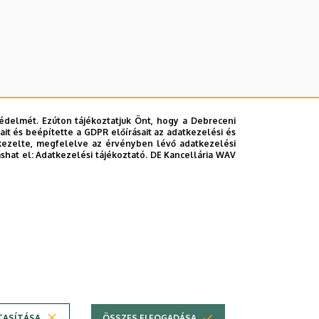
édelmét. Ezúton tájékoztatjuk Önt, hogy a Debreceni
it és beépítette a GDPR előírásait az adatkezelési és
kezelte, megfelelve az érvényben lévő adatkezelési
ashat el:
Adatkezelési tájékoztató.
DE Kancellária WAV
TOVÁBB AZ ÖSSZES ESEMÉNYRE
TASÍTÁSA
ÖSSZES ELFOGADÁSA