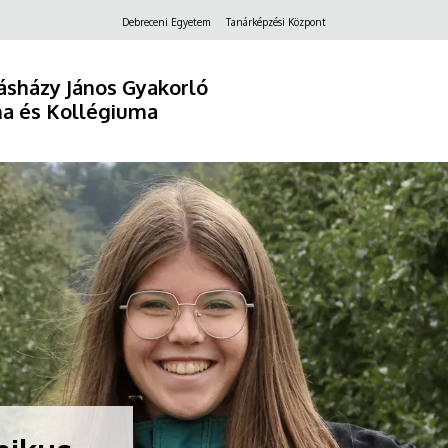
2.
Debreceni Egyetem
Tanárképzési Központ
Felső
navigáció
sházy János Gyakorló
a és Kollégiuma