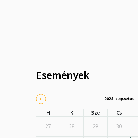
Események
2026. augusztus
H
K
Sze
Cs
27
28
29
30