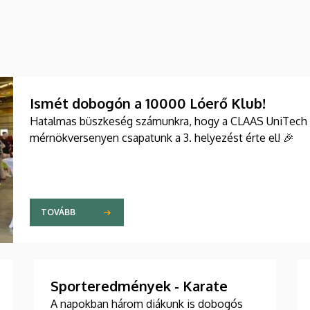
Ismét dobogón a 10000 Lóerő Klub!
Hatalmas büszkeség számunkra, hogy a CLAAS UniTech 
mérnökversenyen csapatunk a 3. helyezést érte el! 🎉
TOVÁBB
Sporteredmények - Karate
A napokban három diákunk is dobogós