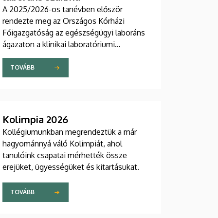
A 2025/2026-os tanévben először
rendezte meg az Országos Kórházi
Főigazgatóság az egészségügyi laboráns
ágazaton a klinikai laboratóriumi
asszisztensek országos szakmai
tanulmányi versenyét.
TOVÁBB
Kolimpia 2026
Kollégiumunkban megrendeztük a már
hagyománnyá váló Kolimpiát, ahol
tanulóink csapatai mérhették össze
erejüket, ügyességüket és kitartásukat.
TOVÁBB