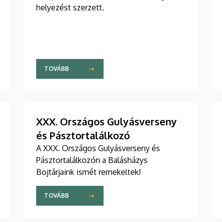
helyezést szerzett.
TOVÁBB
XXX. Országos Gulyásverseny
és Pásztortalálkozó
A XXX. Országos Gulyásverseny és
Pásztortalálkozón a Balásházys
Bojtárjaink ismét remekeltek!
TOVÁBB