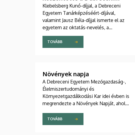
Egyetem
Klebelsberg Kunó-díjjal, a Debreceni
Egyetem Tanárképzéséért-díjával,
valamint Jausz Béla-díjjal ismerte el az
egyetem az oktatás-nevelés, a
tehetséggondozás és a továbbtanulásra
felkészítés terén magas színvonalú,
TOVÁBB
példaértékű eredményt...
Növények napja
A Debreceni Egyetem Mezőgazdaság-,
Élelmiszertudományi és
Környezetgazdálkodási Kar idei évben is
megrendezte a Növények Napját, ahol
sok érdekes, ismeretterjesztő
információval gazdagodhattak a
TOVÁBB
látogatók.