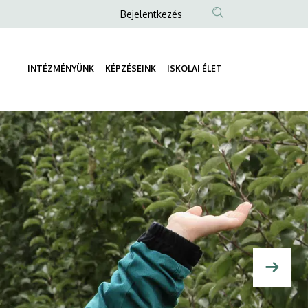
Anonim
Bejelentkezés
Felhasználói
fiók
INTÉZMÉNYÜNK
KÉPZÉSEINK
ISKOLAI ÉLET
menüje
Fő
navigáció