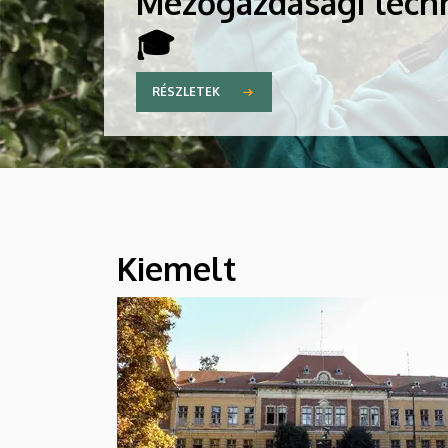
Mezőgazdasági tech
🎓
RÉSZLETEK
Kiemelt