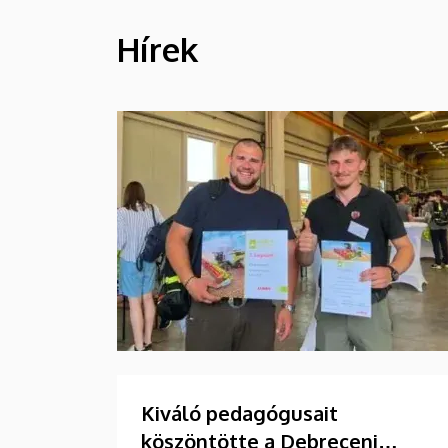
Hírek
HÍREK
Kiváló pedagógusait
köszöntötte a Debreceni