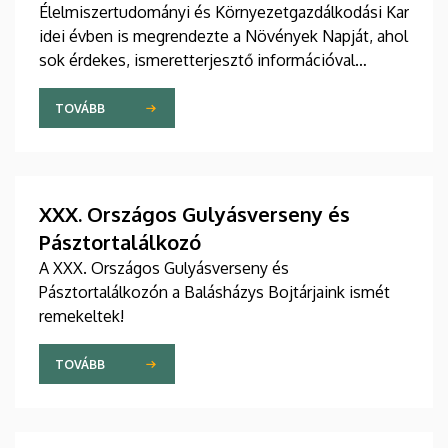
Élelmiszertudományi és Környezetgazdálkodási Kar
idei évben is megrendezte a Növények Napját, ahol
sok érdekes, ismeretterjesztő információval
gazdagodhattak a látogatók.
TOVÁBB
XXX. Országos Gulyásverseny és
Pásztortalálkozó
A XXX. Országos Gulyásverseny és
Pásztortalálkozón a Balásházys Bojtárjaink ismét
remekeltek!
TOVÁBB