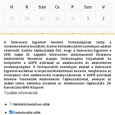
H
K
Sze
Cs
P
Szo
V
27
28
29
30
31
1
2
3
4
5
6
7
8
9
A Debreceni Egyetem kiemelt fontosságúnak tartja a
rendelkezésére bocsátott, illetve birtokába jutott személyes adatok
védelmét. Ezúton tájékoztatjuk Önt, hogy a Debreceni Egyetem a
10
11
12
13
14
15
16
2018. május 25. napjától kötelezően alkalmazandó Általános
Adatvédelmi Rendelet alapján felülvizsgálta folyamatait és
beépítette a GDPR előírásait az adatkezelési és adatvédelmi
tevékenységébe. A felhasználók személyes adatait a Debreceni
17
18
19
20
21
22
23
Egyetem korábban is teljes körültekintéssel kezelte, megfelelve az
érvényben lévő adatkezelési szabályozásoknak. A GDPR előírásait
követve frissítettük Adatvédelmi Tájékoztatónkat, amelyet az
alábbi linkre kattintva olvashat el:
Adatkezelési tájékoztató.
DE
24
25
26
27
28
29
30
Kancellária WAV Központ
További információk
31
1
2
3
4
5
6
Nélkülözhetetlen sütik
Funkcionális sütik