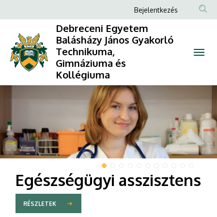
Debreceni
Anonim
Bejelentkezés
Felhasználói
Egyetem
Debreceni Egyetem
fiók
Balásházy János Gyakorló
Balásházy
Technikuma,
menüje
Gimnáziuma és
János
Kollégiuma
Gyakorló
DIAVETÍTÉS
Technikuma,
Gimnáziuma
és
Kollégiuma
Egészségügyi asszisztens
RÉSZLETEK