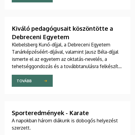
Kiváló pedagógusait köszöntötte a
Debreceni Egyetem
Klebelsberg Kunó-díjjal, a Debreceni Egyetem
Tanárképzéséért-díjával, valamint Jausz Béla-díjjal
ismerte el az egyetem az oktatás-nevelés, a
tehetséggondozás és a továbbtanulásra felkészítés
terén magas színvonalú, példaértékű eredményt...
TOVÁBB
Sporteredmények - Karate
A napokban három diákunk is dobogós helyezést
szerzett.