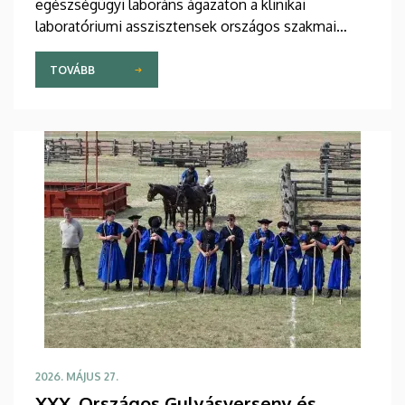
egészségügyi laboráns ágazaton a klinikai
laboratóriumi asszisztensek országos szakmai
tanulmányi versenyét.
TOVÁBB
2026. MÁJUS 27.
XXX. Országos Gulyásverseny és