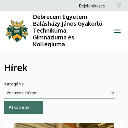
Hírek
Ugrás
Anonim
Bejelentkezés
a
Felhasználói
|
Debreceni Egyetem
tartalomra
fiók
Balásházy János Gyakorló
Debreceni
Technikuma,
menüje
Gimnáziuma és
Egyetem
Kollégiuma
Balásházy
János
Hírek
Gyakorló
Kategória
Technikuma,
Gimnáziuma
és
Kollégiuma