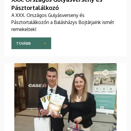
Pásztortalálkozó
A XXX. Országos Gulyásverseny és
Pásztortalálkozón a Balásházys Bojtárjaink ismét
remekeltek!
TOVÁBB