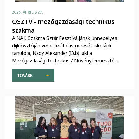
2026. ÁPRILIS 27.
OSZTV - mezőgazdasági technikus
szakma
A NAK Szakma Sztár Fesztiváljának ünnepélyes
díjkiosztóján vehette át elismerését iskolánk
tanulója, Nagy Alexander (13.b), aki a
Mezőgazdasági technikus / Növénytermesztő
szakmairány Országos Szakmai Tanulmányi
Versenyén III. helyezést ért el!
TOVÁBB