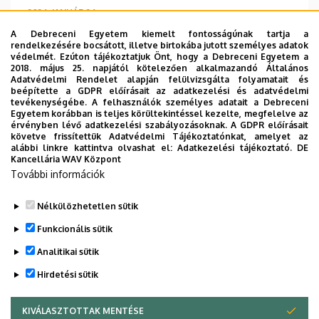
2026. JANUÁR 26.
XIII. Siroki Zoltán Tanulmányi Verseny
A Debreceni Egyetem kiemelt fontosságúnak tartja a
rendelkezésére bocsátott, illetve birtokába jutott személyes adatok
2026. január 23-án került megrendezésre, 13.
védelmét. Ezúton tájékoztatjuk Önt, hogy a Debreceni Egyetem a
alkalommal a Debreceni Egyetem Mezőgazdaság-,
2018. május 25. napjától kötelezően alkalmazandó Általános
Adatvédelmi Rendelet alapján felülvizsgálta folyamatait és
Élelmiszertudományi és Környezetgazdálkodási
beépítette a GDPR előírásait az adatkezelési és adatvédelmi
Karán a Középiskolások Tanulmányi Versenye.
tevékenységébe. A felhasználók személyes adatait a Debreceni
Egyetem korábban is teljes körültekintéssel kezelte, megfelelve az
érvényben lévő adatkezelési szabályozásoknak. A GDPR előírásait
követve frissítettük Adatvédelmi Tájékoztatónkat, amelyet az
TOVÁBB
alábbi linkre kattintva olvashat el:
Adatkezelési tájékoztató.
DE
Kancellária WAV Központ
További információk
Nélkülözhetetlen sütik
Oldalszámozás
1
2
3
4
›
»
Funkcionális sütik
Jelenlegi
Oldal
Oldal
Oldal
Következő
Utolsó
oldal
oldal
oldal
Analitikai sütik
Hirdetési sütik
KIVÁLASZTOTTAK MENTÉSE
WITHDRAW CONSENT