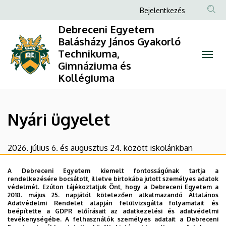
Nyári
Ugrás
Anonim
Bejelentkezés
a
Felhasználói
ügyelet
Debreceni Egyetem
tartalomra
fiók
Balásházy János Gyakorló
|
Technikuma,
menüje
Gimnáziuma és
Debreceni
Kollégiuma
Egyetem
Balásházy
Nyári ügyelet
János
2026. július 6. és augusztus 24. között iskolánkban
Gyakorló
kizárólag szerdai napokon, 9:00 és 12:00 óra között lesz
Technikuma,
vezetői és adminisztratív ügylet. Egyéb napokon az
A Debreceni Egyetem kiemelt fontosságúnak tartja a
rendelkezésére bocsátott, illetve birtokába jutott személyes adatok
ügyintézés szünetel.
védelmét. Ezúton tájékoztatjuk Önt, hogy a Debreceni Egyetem a
Gimnáziuma
2018. május 25. napjától kötelezően alkalmazandó Általános
Köszönjük a megértést! Szép nyarat mindenkinek!
Adatvédelmi Rendelet alapján felülvizsgálta folyamatait és
és
beépítette a GDPR előírásait az adatkezelési és adatvédelmi
tevékenységébe. A felhasználók személyes adatait a Debreceni
Legutóbbi frissítés:
2026. 07. 03. 13:14