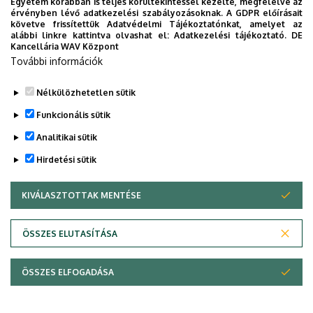
Egyetem korábban is teljes körültekintéssel kezelte, megfelelve az
Kollégiuma
érvényben lévő adatkezelési szabályozásoknak. A GDPR előírásait
követve frissítettük Adatvédelmi Tájékoztatónkat, amelyet az
alábbi linkre kattintva olvashat el:
Adatkezelési tájékoztató.
DE
Kancellária WAV Központ
További információk
Nélkülözhetetlen sütik
Funkcionális sütik
Analitikai sütik
Hirdetési sütik
KIVÁLASZTOTTAK MENTÉSE
WITHDRAW CONSENT
ÖSSZES ELUTASÍTÁSA
Adatvédelem
Adatvédelem
ÖSSZES ELFOGADÁSA
Szerzői jog © 2026 Unideb