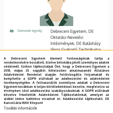
és
Kollégiuma
Szervezeti egység
Debreceni Egyetem, DE
Oktatási-Nevelési
Intézmények, DE Balásházy
János Gyakorló Technikuma,
Gimnáziuma és Kollégiuma
A Debreceni Egyetem kiemelt fontosságúnak tartja a
rendelkezésére bocsátott, illetve birtokába jutott személyes adatok
Központi telefonszám
+36 52 518 690
74330
védelmét. Ezúton tájékoztatjuk Önt, hogy a Debreceni Egyetem a
2018. május 25. napjától kötelezően alkalmazandó Általános
Adatvédelmi Rendelet alapján felülvizsgálta folyamatait és
E-mail cím
szabo.szandra@balashazy.uni
beépítette a GDPR előírásait az adatkezelési és adatvédelmi
deb.hu
tevékenységébe. A felhasználók személyes adatait a Debreceni
Egyetem korábban is teljes körültekintéssel kezelte, megfelelve az
érvényben lévő adatkezelési szabályozásoknak. A GDPR előírásait
Cím
4014 Debrecen Zsálya köz 4
követve frissítettük Adatvédelmi Tájékoztatónkat, amelyet az
alábbi linkre kattintva olvashat el:
Adatkezelési tájékoztató.
DE
Épület
BJGYKK Kollégium
Kancellária WAV Központ
További információk
Emelet, ajtó
földszint, 34