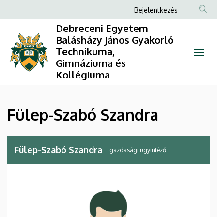
Fülep-
Ugrás
Anonim
Bejelentkezés
a
Felhasználói
Szabó
Debreceni Egyetem
tartalomra
fiók
Balásházy János Gyakorló
Szandra
Technikuma,
menüje
Gimnáziuma és
|
Kollégiuma
Debreceni
Egyetem
Fülep-Szabó Szandra
Balásházy
János
Fülep-Szabó Szandra
gazdasági ügyintéző
Gyakorló
Technikuma,
Gimnáziuma