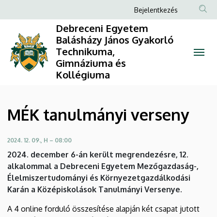
MÉK
Ugrás
Anonim
Bejelentkezés
a
Felhasználói
tanulmányi
Debreceni Egyetem
tartalomra
fiók
Balásházy János Gyakorló
verseny
Technikuma,
menüje
Gimnáziuma és
|
Kollégiuma
Debreceni
Egyetem
MÉK tanulmányi verseny
Balásházy
2024. 12. 09., H – 08:00
János
2024. december 6-án került megrendezésre, 12.
Gyakorló
alkalommal a Debreceni Egyetem Mezőgazdaság-,
Élelmiszertudományi és Környezetgazdálkodási
Technikuma,
Karán a Középiskolások Tanulmányi Versenye.
Gimnáziuma
A 4 online forduló összesítése alapján két csapat jutott