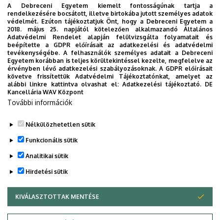
A Debreceni Egyetem kiemelt fontosságúnak tartja a
rendelkezésére bocsátott, illetve birtokába jutott személyes adatok
védelmét. Ezúton tájékoztatjuk Önt, hogy a Debreceni Egyetem a
2018. május 25. napjától kötelezően alkalmazandó Általános
Adatvédelmi Rendelet alapján felülvizsgálta folyamatait és
beépítette a GDPR előírásait az adatkezelési és adatvédelmi
tevékenységébe. A felhasználók személyes adatait a Debreceni
Egyetem korábban is teljes körültekintéssel kezelte, megfelelve az
érvényben lévő adatkezelési szabályozásoknak. A GDPR előírásait
követve frissítettük Adatvédelmi Tájékoztatónkat, amelyet az
alábbi linkre kattintva olvashat el:
Adatkezelési tájékoztató.
DE
Kancellária WAV Központ
További információk
Nélkülözhetetlen sütik
Funkcionális sütik
Analitikai sütik
Hirdetési sütik
KIVÁLASZTOTTAK MENTÉSE
WITHDRAW CONSENT