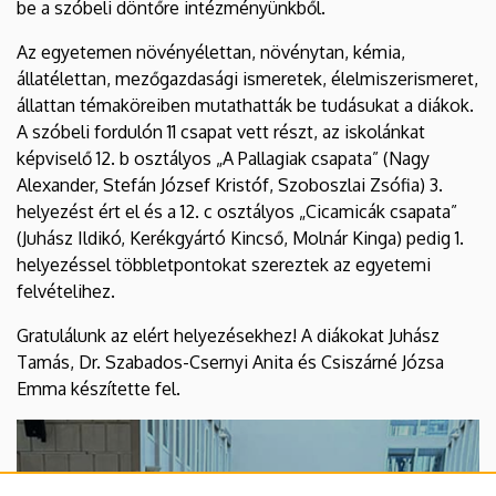
be a szóbeli döntőre intézményünkből.
és
Az egyetemen növényélettan, növénytan, kémia,
Kollégiuma
állatélettan, mezőgazdasági ismeretek, élelmiszerismeret,
állattan témaköreiben mutathatták be tudásukat a diákok.
A szóbeli fordulón 11 csapat vett részt, az iskolánkat
képviselő 12. b osztályos „A Pallagiak csapata” (Nagy
Alexander, Stefán József Kristóf, Szoboszlai Zsófia) 3.
helyezést ért el és a 12. c osztályos „Cicamicák csapata”
(Juhász Ildikó, Kerékgyártó Kincső, Molnár Kinga) pedig 1.
helyezéssel többletpontokat szereztek az egyetemi
felvételihez.
Gratulálunk az elért helyezésekhez! A diákokat Juhász
Tamás, Dr. Szabados-Csernyi Anita és Csiszárné Józsa
Emma készítette fel.