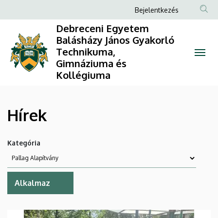
Hírek
Ugrás
Anonim
Bejelentkezés
a
Felhasználói
|
Debreceni Egyetem
tartalomra
fiók
Balásházy János Gyakorló
Debreceni
Technikuma,
menüje
Gimnáziuma és
Egyetem
Kollégiuma
Balásházy
János
Hírek
Gyakorló
Kategória
Technikuma,
Gimnáziuma
és
Kollégiuma