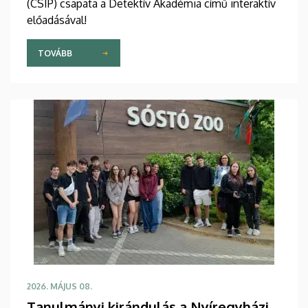
(CSIP) csapata a Detektív Akadémia című interaktív
előadásával!
TOVÁBB
2026. MÁJUS 08.
Tanulmányi kirándulás a Nyíregyházi