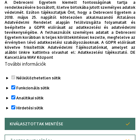
Kollégistáink és tanáraink együtt ünnepeltek, a
A Debreceni Egyetem kiemelt fontosságúnak tartja a
kollégiumi karácsonyi ünnepség meghitt és
rendelkezésére bocsátott, illetve birtokába jutott személyes adatok
védelmét. Ezúton tájékoztatjuk Önt, hogy a Debreceni Egyetem a
emlékezetes hangulatban zajlott.
2018. május 25. napjától kötelezően alkalmazandó Általános
Adatvédelmi Rendelet alapján felülvizsgálta folyamatait és
beépítette a GDPR előírásait az adatkezelési és adatvédelmi
TOVÁBB
tevékenységébe. A felhasználók személyes adatait a Debreceni
Egyetem korábban is teljes körültekintéssel kezelte, megfelelve az
érvényben lévő adatkezelési szabályozásoknak. A GDPR előírásait
követve frissítettük Adatvédelmi Tájékoztatónkat, amelyet az
alábbi linkre kattintva olvashat el:
Adatkezelési tájékoztató.
DE
Kancellária WAV Központ
Oldalszámozás
További információk
1
2
3
4
5
6
Jelenlegi
Oldal
Oldal
Oldal
Oldal
Oldal
Nélkülözhetetlen sütik
oldal
›
»
Funkcionális sütik
Következő
Utolsó
oldal
oldal
Analitikai sütik
Hirdetési sütik
KIVÁLASZTOTTAK MENTÉSE
WITHDRAW CONSENT