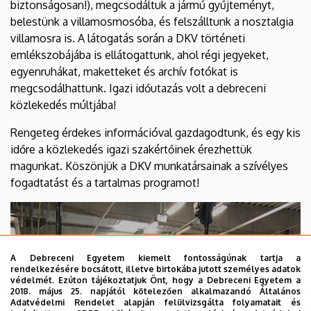
biztonságosan!), megcsodáltuk a jármű gyűjteményt,
Gimnáziuma
belestünk a villamosmosóba, és felszálltunk a nosztalgia
és
villamosra is. A látogatás során a DKV történeti
emlékszobájába is ellátogattunk, ahol régi jegyeket,
Kollégiuma
egyenruhákat, maketteket és archív fotókat is
megcsodálhattunk. Igazi időutazás volt a debreceni
közlekedés múltjába!
Rengeteg érdekes információval gazdagodtunk, és egy kis
időre a közlekedés igazi szakértőinek érezhettük
magunkat. Köszönjük a DKV munkatársainak a szívélyes
fogadtatást és a tartalmas programot!
A Debreceni Egyetem kiemelt fontosságúnak tartja a
rendelkezésére bocsátott, illetve birtokába jutott személyes adatok
védelmét. Ezúton tájékoztatjuk Önt, hogy a Debreceni Egyetem a
2018. május 25. napjától kötelezően alkalmazandó Általános
Adatvédelmi Rendelet alapján felülvizsgálta folyamatait és