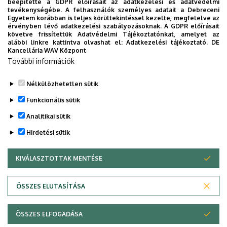
beépítette a GDPR előírásait az adatkezelési és adatvédelmi
tevékenységébe. A felhasználók személyes adatait a Debreceni
Egyetem korábban is teljes körültekintéssel kezelte, megfelelve az
érvényben lévő adatkezelési szabályozásoknak. A GDPR előírásait
követve frissítettük Adatvédelmi Tájékoztatónkat, amelyet az
alábbi linkre kattintva olvashat el:
Adatkezelési tájékoztató.
DE
Kancellária WAV Központ
További információk
Nélkülözhetetlen sütik
Funkcionális sütik
Analitikai sütik
Hirdetési sütik
KIVÁLASZTOTTAK MENTÉSE
WITHDRAW CONSENT
ÖSSZES ELUTASÍTÁSA
Legutóbbi frissítés:
2025. 10. 14. 19:36
ÖSSZES ELFOGADÁSA