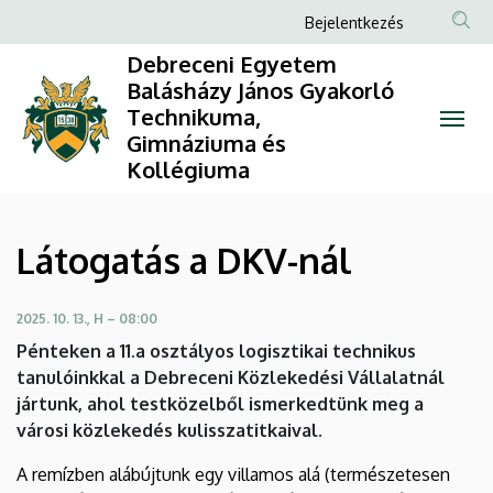
Látogatás
Ugrás
Anonim
Bejelentkezés
a
Felhasználói
a
Debreceni Egyetem
tartalomra
fiók
Balásházy János Gyakorló
DKV-
Technikuma,
menüje
Gimnáziuma és
nál
Kollégiuma
|
Debreceni
Látogatás a DKV-nál
Egyetem
2025. 10. 13., H – 08:00
Balásházy
Pénteken a 11.a osztályos logisztikai technikus
János
tanulóinkkal a Debreceni Közlekedési Vállalatnál
jártunk, ahol testközelből ismerkedtünk meg a
Gyakorló
városi közlekedés kulisszatitkaival.
Technikuma,
A remízben alábújtunk egy villamos alá (természetesen