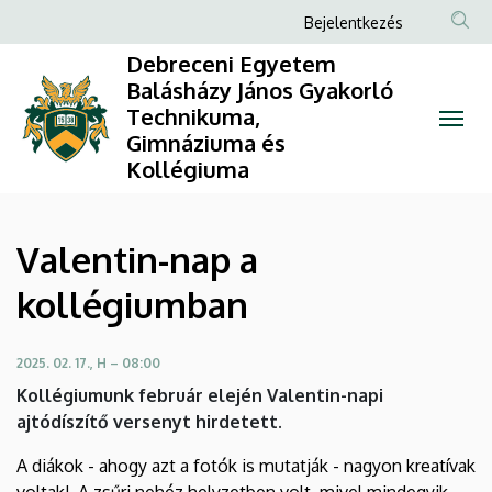
Valentin-
Ugrás
Anonim
Bejelentkezés
a
Felhasználói
nap
Debreceni Egyetem
tartalomra
fiók
Balásházy János Gyakorló
a
Technikuma,
menüje
Gimnáziuma és
kollégiumban
Kollégiuma
|
Debreceni
Valentin-nap a
Egyetem
kollégiumban
Balásházy
2025. 02. 17., H – 08:00
János
Kollégiumunk február elején Valentin-napi
Gyakorló
ajtódíszítő versenyt hirdetett.
Technikuma,
A diákok - ahogy azt a fotók is mutatják - nagyon kreatívak