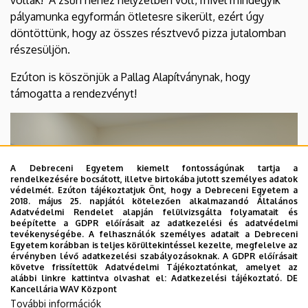
voltak! A zsűri nehéz helyzetben volt, mivel mindegyik
Gimnáziuma
pályamunka egyformán ötletesre sikerült, ezért úgy
döntöttünk, hogy az összes résztvevő pizza jutalomban
és
részesüljön.
Kollégiuma
Ezúton is köszönjük a Pallag Alapítványnak, hogy
támogatta a rendezvényt!
A Debreceni Egyetem kiemelt fontosságúnak tartja a
rendelkezésére bocsátott, illetve birtokába jutott személyes adatok
védelmét. Ezúton tájékoztatjuk Önt, hogy a Debreceni Egyetem a
2018. május 25. napjától kötelezően alkalmazandó Általános
Adatvédelmi Rendelet alapján felülvizsgálta folyamatait és
beépítette a GDPR előírásait az adatkezelési és adatvédelmi
tevékenységébe. A felhasználók személyes adatait a Debreceni
Egyetem korábban is teljes körültekintéssel kezelte, megfelelve az
érvényben lévő adatkezelési szabályozásoknak. A GDPR előírásait
követve frissítettük Adatvédelmi Tájékoztatónkat, amelyet az
alábbi linkre kattintva olvashat el:
Adatkezelési tájékoztató.
DE
Kancellária WAV Központ
További információk