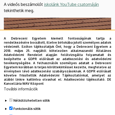
A videós beszámolót
iskolánk YouTube csatornáján
tekinthetik meg.
A Debreceni Egyetem kiemelt fontosságúnak tartja a
rendelkezésére bocsátott, illetve birtokába jutott személyes adatok
védelmét. Ezúton tájékoztatjuk Önt, hogy a Debreceni Egyetem a
2018. május 25. napjától kötelezően alkalmazandó Általános
Adatvédelmi Rendelet alapján felülvizsgálta folyamatait és
beépítette a GDPR előírásait az adatkezelési és adatvédelmi
tevékenységébe. A felhasználók személyes adatait a Debreceni
Egyetem korábban is teljes körültekintéssel kezelte, megfelelve az
érvényben lévő adatkezelési szabályozásoknak. A GDPR előírásait
követve frissítettük Adatvédelmi Tájékoztatónkat, amelyet az
alábbi linkre kattintva olvashat el:
Adatkezelési tájékoztató.
DE
Kancellária WAV Központ
További információk
Nélkülözhetetlen sütik
Funkcionális sütik