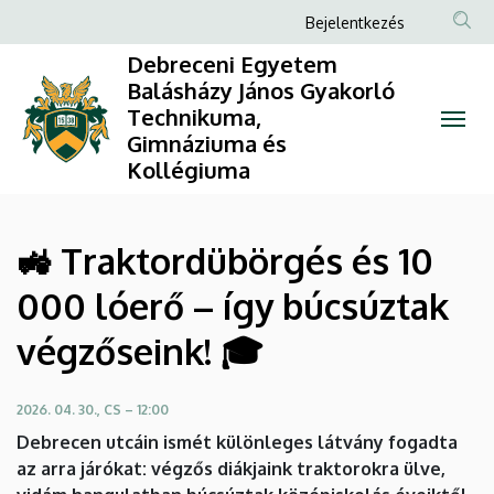
🚜
Ugrás
Anonim
Bejelentkezés
a
Felhasználói
Traktordübörgés
Debreceni Egyetem
tartalomra
fiók
Balásházy János Gyakorló
és
Technikuma,
menüje
Gimnáziuma és
10
Kollégiuma
000
lóerő
🚜 Traktordübörgés és 10
–
000 lóerő – így búcsúztak
így
végzőseink! 🎓
búcsúztak
2026. 04. 30., CS – 12:00
végzőseink!
Debrecen utcáin ismét különleges látvány fogadta
🎓
az arra járókat: végzős diákjaink traktorokra ülve,