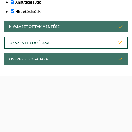
Analitikai sütik
Hirdetési sütik
KIVÁLASZTOTTAK MENTÉSE
WITHDRAW CONSENT
ÖSSZES ELUTASÍTÁSA
ÖSSZES ELFOGADÁSA
Legutóbbi frissítés:
2026. 05. 06. 18:19
Adatvédelem
Adatvédelem