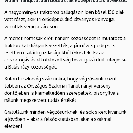
vidám hangulatban búcsúztak középiskolás éveiktől.
|
A hagyományos traktoros ballagáson idén közel 150 diák
Debreceni
vett részt, akik 14 erőgépből álló látványos konvojjal
vonultak végig a városon.
Egyetem
A menet nemcsak erőt, hanem közösséget is mutatott: a
Balásházy
traktorokat diákjaink vezették, a járművek pedig sok
János
esetben családi gazdaságokból érkeztek. Ez az
összefogás és elkötelezettség teszi igazán különlegessé
Gyakorló
a Balásházy közösségét.
Technikuma,
Külön büszkeség számunkra, hogy végzőseink közül
többen az Országos Szakmai Tanulmányi Verseny
Gimnáziuma
döntőjében is kiemelkedően szerepeltek, bizonyítva a
nálunk megszerzett tudás értékét.
és
Gratulálunk minden végzősünknek, és sok sikert kívánunk
Kollégiuma
a jövőben – akár a felsőoktatásban, akár a szakmai
életben!