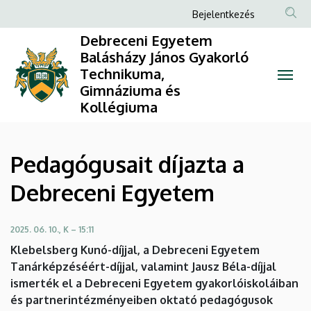
Pedagógusait
Ugrás
Anonim
Bejelentkezés
a
Felhasználói
díjazta
Debreceni Egyetem
tartalomra
fiók
Balásházy János Gyakorló
a
Technikuma,
menüje
Gimnáziuma és
Debreceni
Kollégiuma
Egyetem
|
Pedagógusait díjazta a
Debreceni
Debreceni Egyetem
Egyetem
2025. 06. 10., K – 15:11
Balásházy
Klebelsberg Kunó-díjjal, a Debreceni Egyetem
János
Tanárképzéséért-díjjal, valamint Jausz Béla-díjjal
ismerték el a Debreceni Egyetem gyakorlóiskoláiban
Gyakorló
és partnerintézményeiben oktató pedagógusok