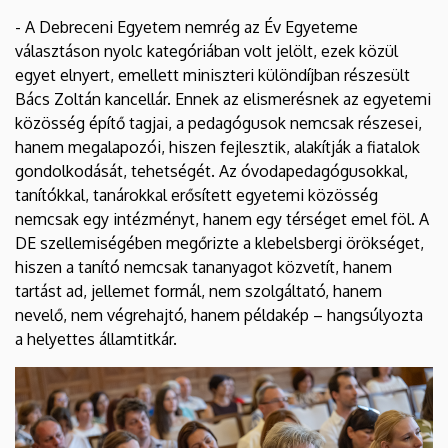
- A Debreceni Egyetem nemrég az Év Egyeteme
választáson nyolc kategóriában volt jelölt, ezek közül
egyet elnyert, emellett miniszteri különdíjban részesült
Bács Zoltán kancellár. Ennek az elismerésnek az egyetemi
közösség építő tagjai, a pedagógusok nemcsak részesei,
hanem megalapozói, hiszen fejlesztik, alakítják a fiatalok
gondolkodását, tehetségét. Az óvodapedagógusokkal,
tanítókkal, tanárokkal erősített egyetemi közösség
nemcsak egy intézményt, hanem egy térséget emel föl. A
DE szellemiségében megőrizte a klebelsbergi örökséget,
hiszen a tanító nemcsak tananyagot közvetít, hanem
tartást ad, jellemet formál, nem szolgáltató, hanem
nevelő, nem végrehajtó, hanem példakép – hangsúlyozta
a helyettes államtitkár.