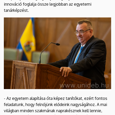
innováció foglalja össze legjobban az egyetemi
tanárképzést.
- Az egyetem alapítása óta képez tanítókat, ezért fontos
feladatunk, hogy felnőjünk elődeink nagyságához. A mai
világban minden szakmának naprakésznek kell lennie,