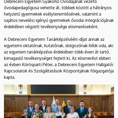
Debreceni Egyetem Gyakorló Óvodájának vezető
óvodapedagógusa vehette át, többek között a hátrányos
helyzetű gyermekek esélyteremtésének, valamint a
sajátos nevelési igényű gyermekek óvodai integrációjának
érdekében végzett tevékenysége elismeréseként.
A Debreceni Egyetem Tanárképzéséért-díjat annak az
egyetemi oktatónak, kutatónak, dolgozónak ítélik oda, aki
az egyetem tanárképzése érdekében több éven át tartó,
kimagasló tevékenységet fejtett ki. Az elismerést ebben
az évben Körösparti Péter, a Debreceni Egyetem Hallgatói
Kapcsolatok és Szolgáltatások Központjának főigazgatója
kapta.