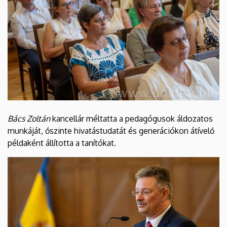
Bács Zoltán
kancellár méltatta a pedagógusok áldozatos
munkáját, őszinte hivatástudatát és generációkon átívelő
példaként állította a tanítókat.