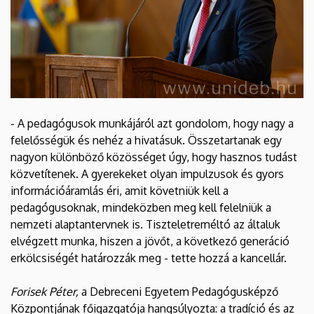
- A pedagógusok munkájáról azt gondolom, hogy nagy a
felelősségük és nehéz a hivatásuk. Összetartanak egy
nagyon különböző közösséget úgy, hogy hasznos tudást
közvetítenek. A gyerekeket olyan impulzusok és gyors
információáramlás éri, amit követniük kell a
pedagógusoknak, mindeközben meg kell felelniük a
nemzeti alaptantervnek is. Tiszteletreméltó az általuk
elvégzett munka, hiszen a jövőt, a következő generáció
erkölcsiségét határozzák meg - tette hozzá a kancellár.
Forisek Péter,
a Debreceni Egyetem Pedagógusképző
Központjának főigazgatója hangsúlyozta: a tradíció és az