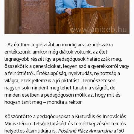
- Az életben legtisztábban mindig arra az időszakra
emlékszünk, amikor még diákok voltunk, az élet
legnagyobb részét így a pedagógusok határozzák meg,
összekötik a generációkat, legyen szó a gyerekkorról vagy
a felnőttlétről. Értékalapúság, nyelvtudás, nyitottság a
világra, ezek jellemzik a jó oktatást. Természetesen
nagyon sok mindent meg lehet tanulni a világról, de
minden esetben a pedagóguson múlik az, hogy mit és
hogyan tanít meg – mondta a rektor.
Köszöntötte a pedagógusokat a Kulturális és Innovációs
Minisztérium felsőoktatásért és felnőttképzésért felelős
helyettes államtitkára is.
Pósánné Rácz Annamária
a 150