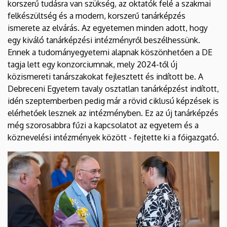
korszerű tudásra van szükség, az oktatók felé a szakmai
felkészültség és a modern, korszerű tanárképzés
ismerete az elvárás. Az egyetemen minden adott, hogy
egy kiváló tanárképzési intézményről beszélhessünk.
Ennek a tudományegyetemi alapnak köszönhetően a DE
tagja lett egy konzorciumnak, mely 2024-től új
közismereti tanárszakokat fejlesztett és indított be. A
Debreceni Egyetem tavaly osztatlan tanárképzést indított,
idén szeptemberben pedig már a rövid ciklusú képzések is
elérhetőek lesznek az intézményben. Ez az új tanárképzés
még szorosabbra fűzi a kapcsolatot az egyetem és a
köznevelési intézmények között - fejtette ki a főigazgató.