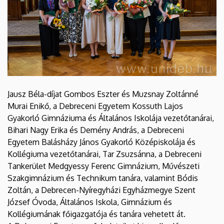
Jausz Béla-díjat Gombos Eszter és Muzsnay Zoltánné
Murai Enikő, a Debreceni Egyetem Kossuth Lajos
Gyakorló Gimnáziuma és Általános Iskolája vezetőtanárai,
Bihari Nagy Erika és Demény András, a Debreceni
Egyetem Balásházy János Gyakorló Középiskolája és
Kollégiuma vezetőtanárai, Tar Zsuzsánna, a Debreceni
Tankerület Medgyessy Ferenc Gimnázium, Művészeti
Szakgimnázium és Technikum tanára, valamint Bódis
Zoltán, a Debrecen-Nyíregyházi Egyházmegye Szent
József Óvoda, Általános Iskola, Gimnázium és
Kollégiumának főigazgatója és tanára vehetett át.