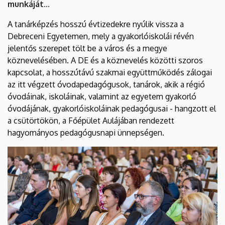
munkáját...
Technikuma,
A tanárképzés hosszú évtizedekre nyúlik vissza a
Gimnáziuma
Debreceni Egyetemen, mely a gyakorlóiskolái révén
és
jelentős szerepet tölt be a város és a megye
köznevelésében. A DE és a köznevelés közötti szoros
Kollégiuma
kapcsolat, a hosszútávú szakmai együttműködés zálogai
az itt végzett óvodapedagógusok, tanárok, akik a régió
óvodáinak, iskoláinak, valamint az egyetem gyakorló
óvodájának, gyakorlóiskoláinak pedagógusai - hangzott el
a csütörtökön, a Főépület Aulájában rendezett
hagyományos pedagógusnapi ünnepségen.