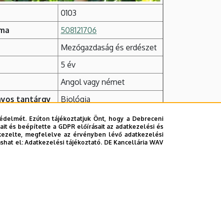
0103
áma
508121706
Mezőgazdaság és erdészet
5 év
Angol vagy német
yos tantárgy
Biológia
édelmét. Ezúton tájékoztatjuk Önt, hogy a Debreceni
it és beépítette a GDPR előírásait az adatkezelési és
kezelte, megfelelve az érvényben lévő adatkezelési
ashat el:
Adatkezelési tájékoztató.
DE Kancellária WAV