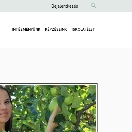
Anonim
Bejelentkezés
Felhasználói
fiók
INTÉZMÉNYÜNK
KÉPZÉSEINK
ISKOLAI ÉLET
menüje
Fő
navigáció