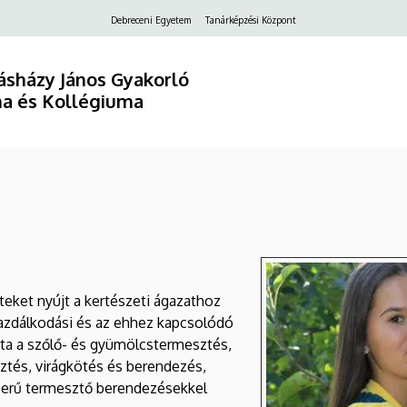
2.
Debreceni Egyetem
Tanárképzési Központ
Felső
navigáció
sházy János Gyakorló
a és Kollégiuma
Kép
eket nyújt a kertészeti ágazathoz
gazdálkodási és az ehhez kapcsolódó
ata a szőlő- és gyümölcstermesztés,
tés, virágkötés és berendezés,
szerű termesztő berendezésekkel