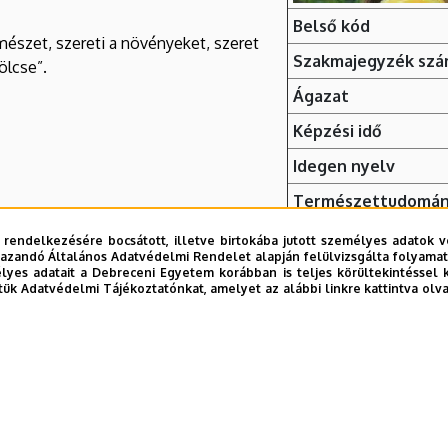
Belső kód
mészet, szereti a növényeket, szeret
Szakmajegyzék sz
ölcse”.
Ágazat
Képzési idő
Idegen nyelv
Természettudomán
 rendelkezésére bocsátott, illetve birtokába jutott személyes adatok v
azandó Általános Adatvédelmi Rendelet alapján felülvizsgálta folyamata
yes adatait a Debreceni Egyetem korábban is teljes körültekintéssel 
tük Adatvédelmi Tájékoztatónkat, amelyet az alábbi linkre kattintva olv