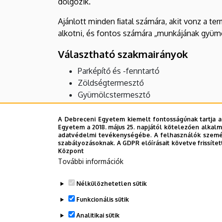
dolgozik.
Kollégiuma
Ajánlott minden ﬁatal számára, akit vonz a ter
alkotni, és fontos számára „munkájának gyüm
Választható szakmairányok
Parképítő és -fenntartó
Zöldségtermesztő
Gyümölcstermesztő
Dísznövénytermesztő, virágkötő
A Debreceni Egyetem kiemelt fontosságúnak tartja a
Egyetem a 2018. május 25. napjától kötelezően alkalm
Legutóbbi frissítés:
2023. 09. 30. 20:26
adatvédelmi tevékenységébe. A felhasználók személ
szabályozásoknak. A GDPR előírásait követve frissítet
Központ
További információk
Nélkülözhetetlen sütik
Funkcionális sütik
Analitikai sütik