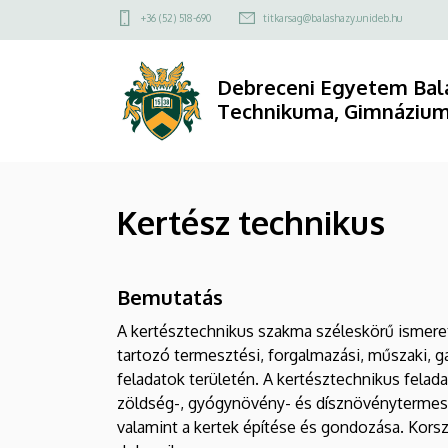
Kertész
Ugrás
1.
+36 (52) 518-690
titkarsag@balashazy.unideb.hu
a
Felső
technikus
tartalomra
kapcsolat
Debreceni Egyetem Balá
|
menü
Technikuma, Gimnázium
Debreceni
Egyetem
Kertész technikus
Balásházy
János
Bemutatás
Gyakorló
A kertésztechnikus szakma széleskörű ismeret
Technikuma,
tartozó termesztési, forgalmazási, műszaki, 
feladatok területén. A kertésztechnikus felad
Gimnáziuma
zöldség-, gyógynövény- és dísznövénytermesz
és
valamint a kertek építése és gondozása. Kor